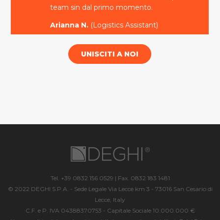
team sin dal primo momento.
Arianna N.
(Logistics Assistant)
UNISCITI A NOI
Tel. +39 0832 156 0529 | Fax. 0832 183 1481
© 2022 DEGHI S.P.A. - Sede Legale Via Lecce km 3 - 73016 San Cesario di
Lecce, Italy
C.F. e P. IVA 04388370753 - Capitale Sociale 10.000.000 €