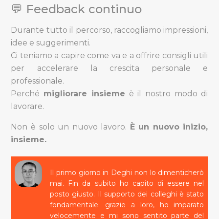
💬 Feedback continuo
Durante tutto il percorso, raccogliamo impressioni,
idee e suggerimenti.
Ci teniamo a capire come va e a offrire consigli utili
per accelerare la crescita personale e
professionale.
Perché
migliorare insieme
è il nostro modo di
lavorare.
Non è solo un nuovo lavoro.
È un nuovo inizio,
insieme.
Il primo giorno in Deghi non lo dimenticherò
mai. Fin da subito ho capito di essere nel
posto giusto. Il supporto dei colleghi è stato
fondamentale: grazie a loro, ho imparato
velocemente e mi sono sentito parte del