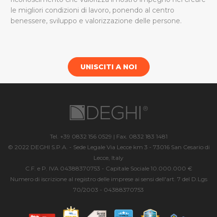
le migliori condizioni di lavoro, ponendo al centro
benessere, sviluppo e valorizzazione delle persone.
UNISCITI A NOI
Tel. +39 0832 156 0529 | Fax. 0832 183 1481
© 2022 DEGHI S.P.A. - Sede Legale Via Lecce km 3 - 73016 San Cesario di
Lecce, Italy
C.F. e P. IVA 04388370753 - Capitale Sociale 10.000.000 €
Numero di iscrizione al registro delle imprese ai sensi dell'art. 7 del D.Lgs
70/2003 - 04388370753