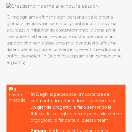
Ci impegniamo affinché ogni persona viva la propria
giornata lavorativa in serenità, garantendo la massima
sicurezza e migliorando costantemente le condizioni
lavorative. L'attenzione verso le nostre persone è un
aspetto che non tralasciamo mai; per questo offriamo
diversi benefici, come convenzioni, eventi in esclusiva e
buffet giornalieri (in Deghi festeggiamo un compleanno
al giorno).
In Deghi si percepisce l’importanza del
contributo di ognuno di noi. Lavoriamo per
un grande progetto, e farlo sentendo la
fiducia dei colleghi e dei responsabili ti rende
orgoglioso di far parte di questo team.
Zahara
(Addetto accettazione merci)